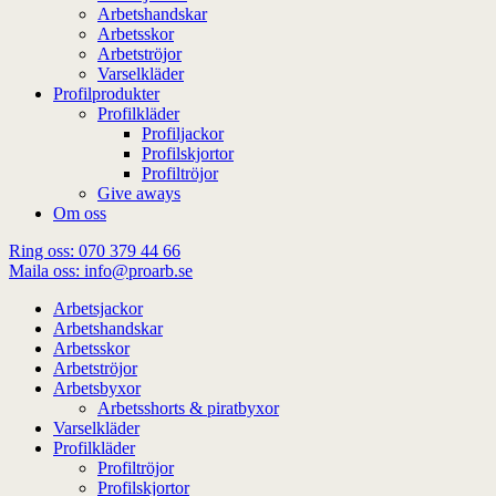
Arbetshandskar
Arbetsskor
Arbetströjor
Varselkläder
Profilprodukter
Profilkläder
Profiljackor
Profilskjortor
Profiltröjor
Give aways
Om oss
Ring oss: 070 379 44 66
Maila oss: info@proarb.se
Arbetsjackor
Arbetshandskar
Arbetsskor
Arbetströjor
Arbetsbyxor
Arbetsshorts & piratbyxor
Varselkläder
Profilkläder
Profiltröjor
Profilskjortor