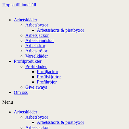
Hoppa till innehåll
Arbetskläder
Arbetsbyxor
Arbetsshorts & piratbyxor
Arbetsjackor
Arbetshandskar
Arbetsskor
Arbetströjor
Varselkläder
Profilprodukter
Profilkläder
Profiljackor
Profilskjortor
Profiltröjor
Give aways
Om oss
Menu
Arbetskläder
Arbetsbyxor
Arbetsshorts & piratbyxor
Arbetsjackor