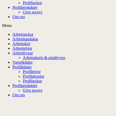
Profiljackor
Profilprodukter
Give aways
Om oss
Menu
Arbetsjackor
Arbetshandskar
Arbetsskor
Arbetströjor
Arbetsbyxor
Arbetsshorts & piratbyxor
Varselkläder
Profilkläder
Profiltröjor
Profilskjortor
Profiljackor
Profilprodukter
Give aways
Om oss