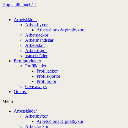
Hoppa till innehåll
Arbetskläder
Arbetsbyxor
Arbetsshorts & piratbyxor
Arbetsjackor
Arbetshandskar
Arbetsskor
Arbetströjor
Varselkläder
Profilprodukter
Profilkläder
Profiljackor
Profilskjortor
Profiltröjor
Give aways
Om oss
Menu
Arbetskläder
Arbetsbyxor
Arbetsshorts & piratbyxor
Arbetsjackor