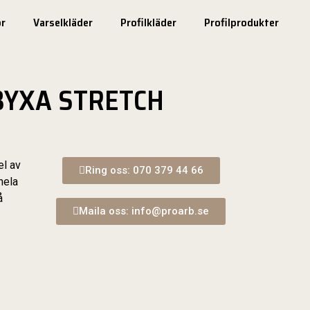
r
Varselkläder
Profilkläder
Profilprodukter
BYXA STRETCH
el av
Ring oss: 070 379 44 66
hela
å
Maila oss: info@proarb.se