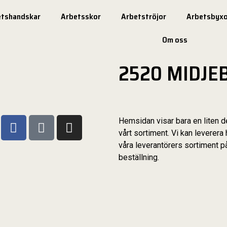
etshandskar
Arbetsskor
Arbetströjor
Arbetsbyxo
Om oss
2520 MIDJE
Hemsidan visar bara en liten d
vårt sortiment. Vi kan leverera 
våra leverantörers sortiment p
beställning.