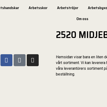
etshandskar
Arbetsskor
Arbetströjor
Arbetsbyxo
Om oss
2520 MIDJE
Hemsidan visar bara en liten d
vårt sortiment. Vi kan leverera 
våra leverantörers sortiment p
beställning.