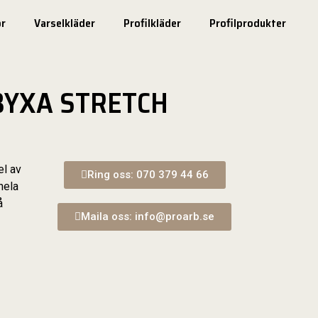
r
Varselkläder
Profilkläder
Profilprodukter
BYXA STRETCH
el av
Ring oss: 070 379 44 66
hela
å
Maila oss: info@proarb.se