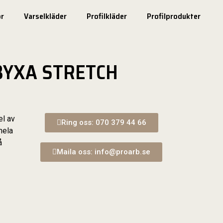
r
Varselkläder
Profilkläder
Profilprodukter
BYXA STRETCH
el av
Ring oss: 070 379 44 66
hela
å
Maila oss: info@proarb.se