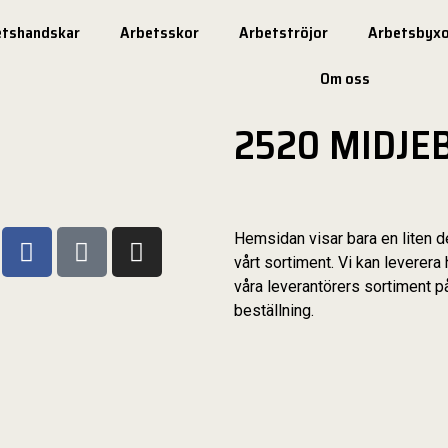
etshandskar
Arbetsskor
Arbetströjor
Arbetsbyxo
Om oss
2520 MIDJE
Hemsidan visar bara en liten d
vårt sortiment. Vi kan leverera 
våra leverantörers sortiment p
beställning.