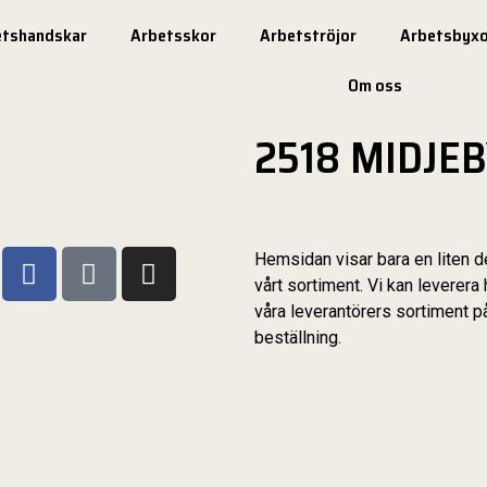
etshandskar
Arbetsskor
Arbetströjor
Arbetsbyxo
Om oss
2518 MIDJE
Hemsidan visar bara en liten d
vårt sortiment. Vi kan leverera 
våra leverantörers sortiment p
beställning.