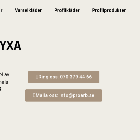
r
Varselkläder
Profilkläder
Profilprodukter
BYXA
el av
Ring oss: 070 379 44 66
hela
å
Maila oss: info@proarb.se