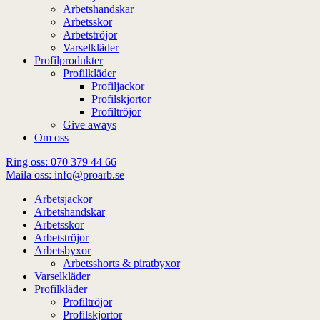
Arbetshandskar
Arbetsskor
Arbetströjor
Varselkläder
Profilprodukter
Profilkläder
Profiljackor
Profilskjortor
Profiltröjor
Give aways
Om oss
Ring oss: 070 379 44 66
Maila oss: info@proarb.se
Arbetsjackor
Arbetshandskar
Arbetsskor
Arbetströjor
Arbetsbyxor
Arbetsshorts & piratbyxor
Varselkläder
Profilkläder
Profiltröjor
Profilskjortor