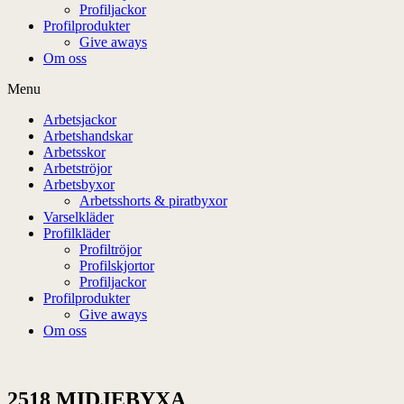
Profiljackor
Profilprodukter
Give aways
Om oss
Menu
Arbetsjackor
Arbetshandskar
Arbetsskor
Arbetströjor
Arbetsbyxor
Arbetsshorts & piratbyxor
Varselkläder
Profilkläder
Profiltröjor
Profilskjortor
Profiljackor
Profilprodukter
Give aways
Om oss
2518 MIDJEBYXA