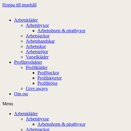
Hoppa till innehåll
Arbetskläder
Arbetsbyxor
Arbetsshorts & piratbyxor
Arbetsjackor
Arbetshandskar
Arbetsskor
Arbetströjor
Varselkläder
Profilprodukter
Profilkläder
Profiljackor
Profilskjortor
Profiltröjor
Give aways
Om oss
Menu
Arbetskläder
Arbetsbyxor
Arbetsshorts & piratbyxor
Arbetsjackor