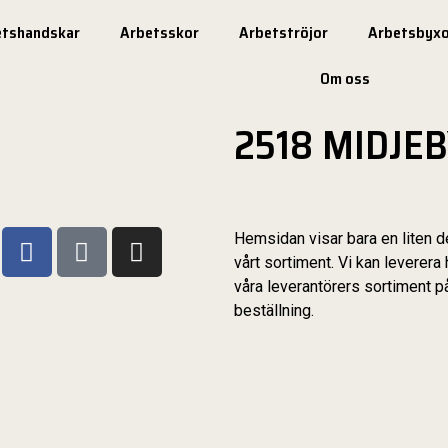
etshandskar
Arbetsskor
Arbetströjor
Arbetsbyxo
Om oss
2518 MIDJE
Hemsidan visar bara en liten d
vårt sortiment. Vi kan leverera 
våra leverantörers sortiment p
beställning.