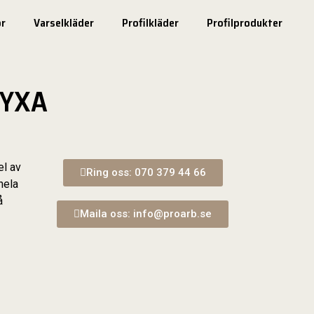
r
Varselkläder
Profilkläder
Profilprodukter
BYXA
el av
Ring oss: 070 379 44 66
hela
å
Maila oss: info@proarb.se