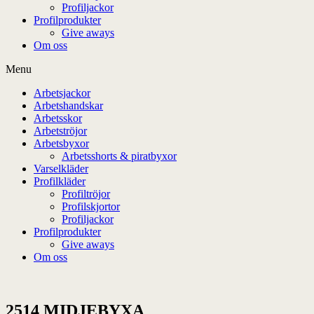
Profiljackor
Profilprodukter
Give aways
Om oss
Menu
Arbetsjackor
Arbetshandskar
Arbetsskor
Arbetströjor
Arbetsbyxor
Arbetsshorts & piratbyxor
Varselkläder
Profilkläder
Profiltröjor
Profilskjortor
Profiljackor
Profilprodukter
Give aways
Om oss
2514 MIDJEBYXA