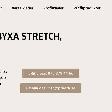
r
Varselkläder
Profilkläder
Profilprodukter
BYXA STRETCH,
el av
Ring oss: 070 379 44 66
hela
å
Maila oss: info@proarb.se