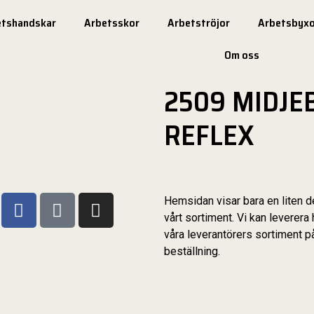
etshandskar
Arbetsskor
Arbetströjor
Arbetsbyxo
Om oss
2509 MIDJE
REFLEX
Hemsidan visar bara en liten d
vårt sortiment. Vi kan leverera 
våra leverantörers sortiment p
beställning.