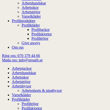
Arbetshandskar
Arbetsskor
Arbetströjor
Varselkläder
Profilprodukter
Profilkläder
Profiljackor
Profilskjortor
Profiltröjor
Give aways
Om oss
Ring oss: 070 379 44 66
Maila oss: info@proarb.se
Arbetsjackor
Arbetshandskar
Arbetsskor
Arbetströjor
Arbetsbyxor
Arbetsshorts & piratbyxor
Varselkläder
Profilkläder
Profiltröjor
Profilskjortor