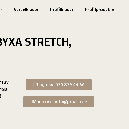
r
Varselkläder
Profilkläder
Profilprodukter
BYXA STRETCH,
el av
Ring oss: 070 379 44 66
hela
å
Maila oss: info@proarb.se