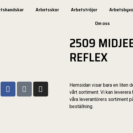
etshandskar
Arbetsskor
Arbetströjor
Arbetsbyxo
Om oss
2509 MIDJE
REFLEX
Hemsidan visar bara en liten d
vårt sortiment. Vi kan leverera 
våra leverantörers sortiment p
beställning.