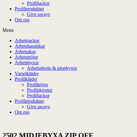
Profiljackor
Profilprodukter
Give aways
Om oss
Menu
Arbetsjackor
Arbetshandskar
Arbetsskor
Arbetströjor
Arbetsbyxor
Arbetsshorts & piratbyxor
Varselkläder
Profilkläder
Profiltröjor
Profilskjortor
Profiljackor
Profilprodukter
Give aways
Om oss
2502 MIDJEBYXA ZIP OFF