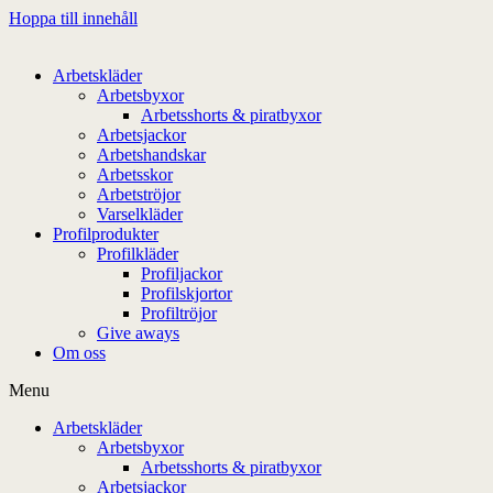
Hoppa till innehåll
Arbetskläder
Arbetsbyxor
Arbetsshorts & piratbyxor
Arbetsjackor
Arbetshandskar
Arbetsskor
Arbetströjor
Varselkläder
Profilprodukter
Profilkläder
Profiljackor
Profilskjortor
Profiltröjor
Give aways
Om oss
Menu
Arbetskläder
Arbetsbyxor
Arbetsshorts & piratbyxor
Arbetsjackor