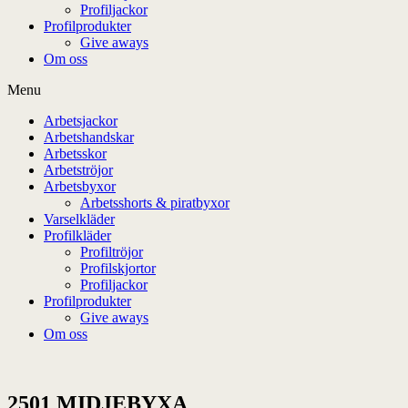
Profiljackor
Profilprodukter
Give aways
Om oss
Menu
Arbetsjackor
Arbetshandskar
Arbetsskor
Arbetströjor
Arbetsbyxor
Arbetsshorts & piratbyxor
Varselkläder
Profilkläder
Profiltröjor
Profilskjortor
Profiljackor
Profilprodukter
Give aways
Om oss
2501 MIDJEBYXA