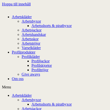
Hoppa till innehåll
Arbetskläder
Arbetsbyxor
Arbetsshorts & piratbyxor
Arbetsjackor
Arbetshandskar
Arbetsskor
Arbetströjor
Varselkläder
Profilprodukter
Profilkläder
Profiljackor
Profilskjortor
Profiltröjor
Give aways
Om oss
Menu
Arbetskläder
Arbetsbyxor
Arbetsshorts & piratbyxor
Arbetsjackor