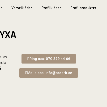
r
Varselkläder
Profilkläder
Profilprodukter
BYXA
el av
Ring oss: 070 379 44 66
hela
å
Maila oss: info@proarb.se