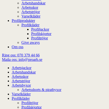
Arbetshandskar
Arbetsskor
Arbetströjor
Varselkläder
Profilprodukter
Profilkläder
Profiljackor
Profilskjortor
Profiltröjor
Give aways
Om oss
Ring oss: 070 379 44 66
Maila oss: info@proarb.se
Arbetsjackor
Arbetshandskar
Arbetsskor
Arbetströjor
Arbetsbyxor
Arbetsshorts & piratbyxor
Varselkläder
Profilkläder
Profiltröjor
Profilskjortor