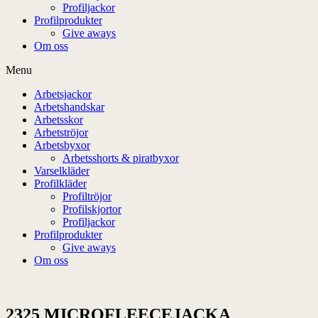
Profiljackor
Profilprodukter
Give aways
Om oss
Menu
Arbetsjackor
Arbetshandskar
Arbetsskor
Arbetströjor
Arbetsbyxor
Arbetsshorts & piratbyxor
Varselkläder
Profilkläder
Profiltröjor
Profilskjortor
Profiljackor
Profilprodukter
Give aways
Om oss
2325 MICROFLEECEJACKA