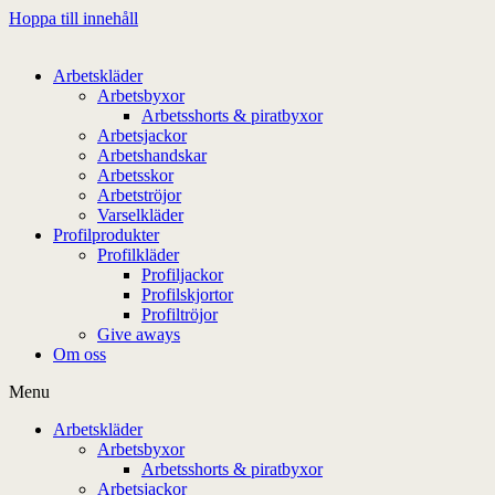
Hoppa till innehåll
Arbetskläder
Arbetsbyxor
Arbetsshorts & piratbyxor
Arbetsjackor
Arbetshandskar
Arbetsskor
Arbetströjor
Varselkläder
Profilprodukter
Profilkläder
Profiljackor
Profilskjortor
Profiltröjor
Give aways
Om oss
Menu
Arbetskläder
Arbetsbyxor
Arbetsshorts & piratbyxor
Arbetsjackor