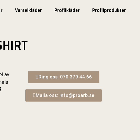
r
Varselkläder
Profilkläder
Profilprodukter
SHIRT
el av
Ring oss: 070 379 44 66
hela
å
Maila oss: info@proarb.se