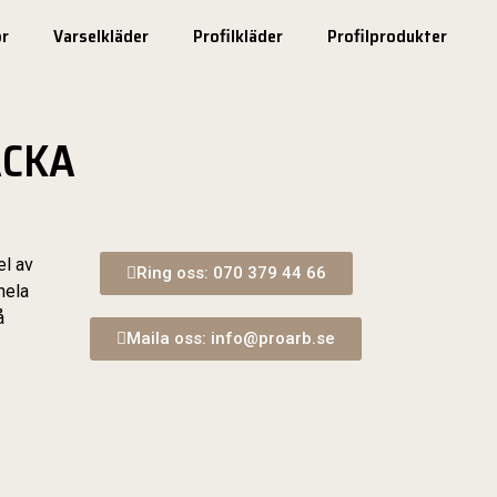
r
Varselkläder
Profilkläder
Profilprodukter
ACKA
el av
Ring oss: 070 379 44 66
hela
å
Maila oss: info@proarb.se