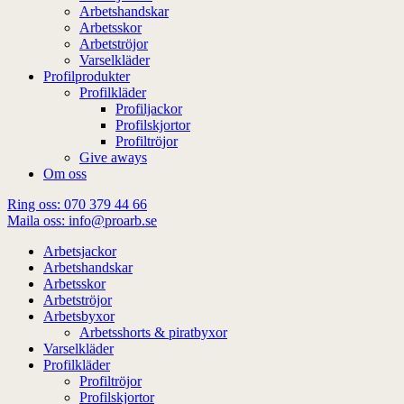
Arbetshandskar
Arbetsskor
Arbetströjor
Varselkläder
Profilprodukter
Profilkläder
Profiljackor
Profilskjortor
Profiltröjor
Give aways
Om oss
Ring oss: 070 379 44 66
Maila oss: info@proarb.se
Arbetsjackor
Arbetshandskar
Arbetsskor
Arbetströjor
Arbetsbyxor
Arbetsshorts & piratbyxor
Varselkläder
Profilkläder
Profiltröjor
Profilskjortor