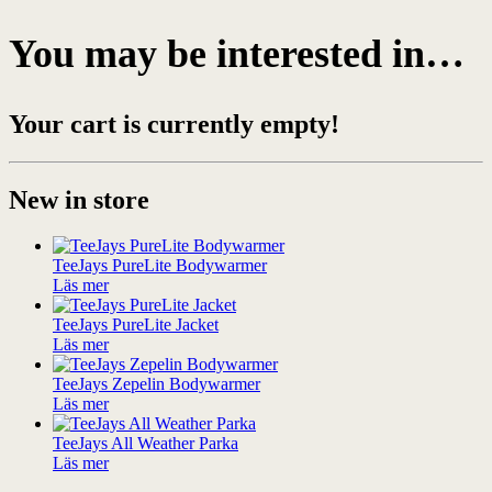
You may be interested in…
Your cart is currently empty!
New in store
TeeJays PureLite Bodywarmer
Läs mer
TeeJays PureLite Jacket
Läs mer
TeeJays Zepelin Bodywarmer
Läs mer
TeeJays All Weather Parka
Läs mer