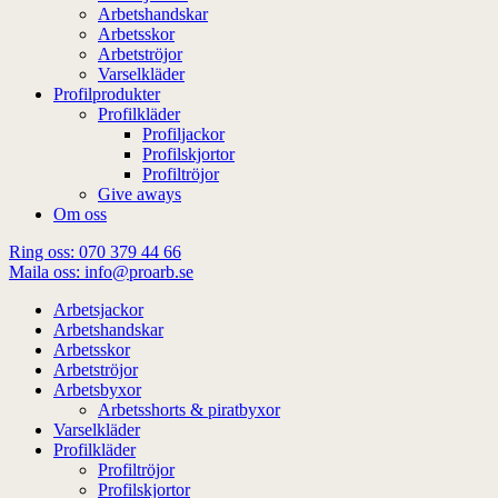
Arbetshandskar
Arbetsskor
Arbetströjor
Varselkläder
Profilprodukter
Profilkläder
Profiljackor
Profilskjortor
Profiltröjor
Give aways
Om oss
Ring oss: 070 379 44 66
Maila oss: info@proarb.se
Arbetsjackor
Arbetshandskar
Arbetsskor
Arbetströjor
Arbetsbyxor
Arbetsshorts & piratbyxor
Varselkläder
Profilkläder
Profiltröjor
Profilskjortor