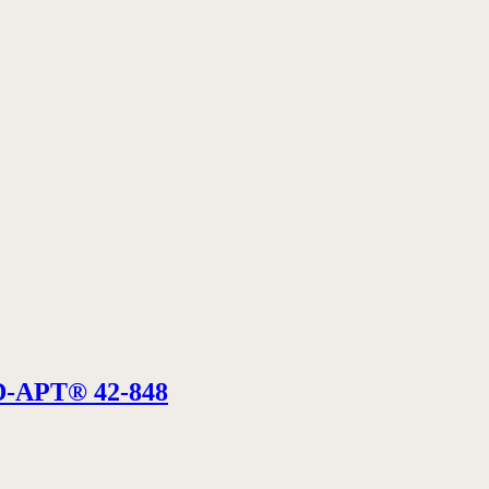
D-APT® 42-848